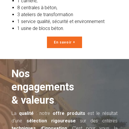
1
carrière
,
8 centrales à
béton,
3 ateliers de transformation
1 service qualité, sécurité et environnement
1 usine de blocs béton.
En savoir +
Nos
engagements
& valeurs
La
qualité
: notre
offre produits
est le résultat
d’une
sélection rigoureuse
sur des critères
techniques
,
d’innovation
. C’est pour vous, la