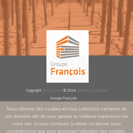
Copyright
Studios H2G
© 2024 -
Mentions Légales
Groupe François
Négoce de matériaux
Nous utilisons des cookies et nous collectons certaines de
Carrière
vos données afin de vous garantir la meilleure expérience sur
Redi-Rock
notre site. Si vous continuez à utiliser ce dernier, nous
Béton
Service
considérerons que vous acceptez l'utilisation des cookies.