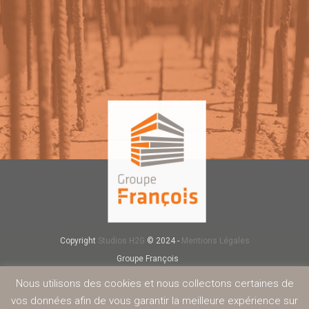
Copyright
Studios H2G
© 2024 -
Mentions Légales
Groupe François
Négoce de matériaux
Nous utilisons des cookies et nous collectons certaines de
Carrière
vos données afin de vous garantir la meilleure expérience sur
Redi-Rock