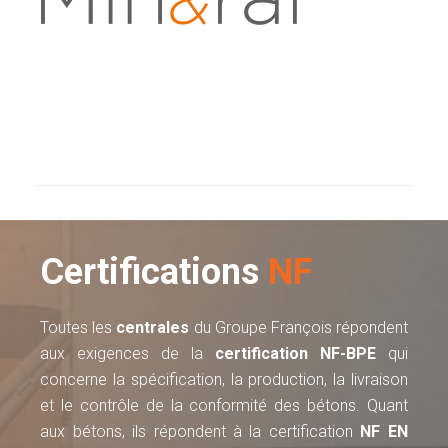
Certifications
NF
Toutes les
centrales
du Groupe François répondent
aux exigences de la
certification NF-BPE
qui
concerne la spécification, la production, la livraison
et le contrôle de la conformité des bétons. Quant
aux bétons, ils répondent à la certification
NF EN