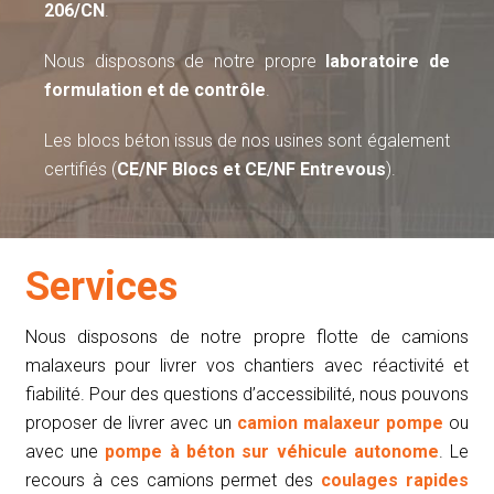
206/CN
.
Nous disposons de notre propre
laboratoire de
formulation et de contrôle
.
Les blocs béton issus de nos usines sont également
certifiés (
CE/NF Blocs et CE/NF Entrevous
).
Services
Nous disposons de notre propre flotte de camions
malaxeurs pour livrer vos chantiers avec réactivité et
fiabilité. Pour des questions d’accessibilité, nous pouvons
proposer de livrer avec un
camion malaxeur pompe
ou
avec une
pompe à béton sur véhicule autonome
. Le
recours à ces camions permet des
coulages rapides