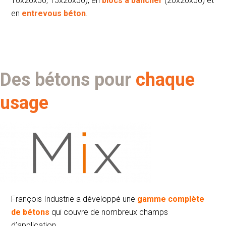
10x20x50, 15x20x50), en
blocs à bancher
(20x20x50) et
en
entrevous béton
.
Des bétons pour
chaque
usage
François Industrie a développé une
gamme complète
de bétons
qui couvre de nombreux champs
d’application.