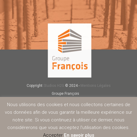
Copyright
Studios H2G
© 2024 -
Mentions Légales
Groupe François
Négoce de matériaux
Nous utilisons des cookies et nous collectons certaines de
Carrière
vos données afin de vous garantir la meilleure expérience sur
Redi-Rock
notre site. Si vous continuez à utiliser ce dernier, nous
Béton
Service
considérerons que vous acceptez l'utilisation des cookies.
Nous rejoindre
Accepter
En savoir plus