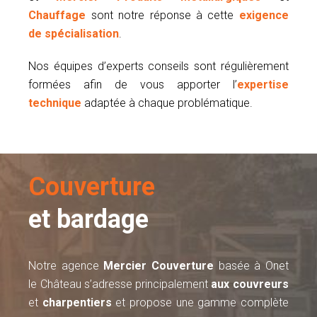
Chauffage
sont notre réponse à cette
exigence
de spécialisation
.
Nos équipes d’experts conseils sont régulièrement
formées afin de vous apporter l’
expertise
technique
adaptée à chaque problématique.
Couverture
et bardage
Notre agence
Mercier Couverture
basée à Onet
le Château s’adresse principalement
aux couvreurs
et
charpentiers
et propose une gamme complète