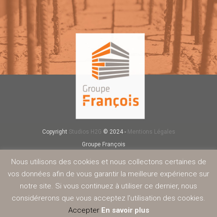
Copyright
Studios H2G
© 2024 -
Mentions Légales
Groupe François
Négoce de matériaux
Nous utilisons des cookies et nous collectons certaines de
Carrière
vos données afin de vous garantir la meilleure expérience sur
Redi-Rock
notre site. Si vous continuez à utiliser ce dernier, nous
Béton
Service
considérerons que vous acceptez l'utilisation des cookies.
Nous rejoindre
Accepter
En savoir plus
Contact